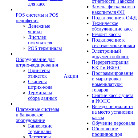
отчетности Такском
для касс
Замена фискального
накопителя ФН
POS системы и POS
Подключение к ОФД
периферия
Техническое
Денежные
обслуживание касс
ящики
Ремонт кассы
Дисплеи
Подключение к
покупателя
системе маркировки
POS терминалы
Электронный
документооборот
Оборудование для
Перерегистрация
штрих-кодирования
ККТ в ИФНС
Принтеры
Программирование
этикеток
Акции
и маркировка
Сканеры
номенклатуры
штрих-кода
товаров
Терминалы
Снятие касс с учета
сбора данных
в ИФНС
Выезд специалиста
Платежные системы
на место установки
и банковское
кассы
оборудование
Обучение персонала
Банковские
Обновление
терминалы
прошивок под
Детекторы