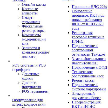
техника
Онлайн-кассы
Прошивки НДС 22%
Кассовые
Обновление
аппараты
прошивок ККТ под
Смарт-
новые требования
терминалы
ФНС от 01.09.2025
Фискальные
года
регистраторы
Регистрация
Комплекты
кассовой техники в
модернизации
ИФНС
касс
Подключение к
Запчасти и
электронной
комплектующие
отчетности Такском
для касс
Замена фискального
накопителя ФН
POS системы и POS
Подключение к ОФД
периферия
Техническое
Денежные
обслуживание касс
ящики
Ремонт кассы
Дисплеи
Подключение к
покупателя
системе маркировки
POS терминалы
Электронный
документооборот
Оборудование для
Перерегистрация
штрих-кодирования
ККТ в ИФНС