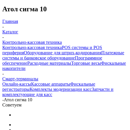
Атол cигма 10
Главная
-
Каталог
-
Контрольно-кассовая техника
Контрольно-кассовая техника
POS системы и POS
периферия
Оборудование для штрих-кодирования
Платежные
системы и банковское оборудование
Программное
обеспечение
Расходные материалы
Торговые весы
Фискальные
накопители
-
Смарт-терминалы
Онлайн-кассы
Кассовые аппараты
Фискальные
регистраторы
Комплекты модернизации касс
Запчасти и
комплектующие для касс
-
Атол cигма 10
Советуем