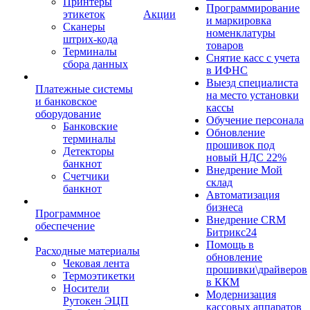
Принтеры
Программирование
этикеток
Акции
и маркировка
Сканеры
номенклатуры
штрих-кода
товаров
Терминалы
Снятие касс с учета
сбора данных
в ИФНС
Выезд специалиста
Платежные системы
на место установки
и банковское
кассы
оборудование
Обучение персонала
Банковские
Обновление
терминалы
прошивок под
Детекторы
новый НДС 22%
банкнот
Внедрение Мой
Счетчики
склад
банкнот
Автоматизация
бизнеса
Программное
Внедрение CRM
обеспечение
Битрикс24
Помощь в
Расходные материалы
обновление
Чековая лента
прошивки\драйверов
Термоэтикетки
в ККМ
Носители
Модернизация
Рутокен ЭЦП
кассовых аппаратов