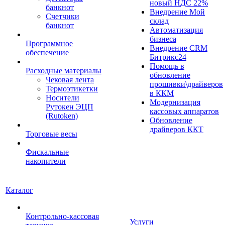
новый НДС 22%
банкнот
Внедрение Мой
Счетчики
склад
банкнот
Автоматизация
бизнеса
Программное
Внедрение CRM
обеспечение
Битрикс24
Помощь в
Расходные материалы
обновление
Чековая лента
прошивки\драйверов
Термоэтикетки
в ККМ
Носители
Модернизация
Рутокен ЭЦП
кассовых аппаратов
(Rutoken)
Обновление
драйверов ККТ
Торговые весы
Фискальные
накопители
Каталог
Контрольно-кассовая
Услуги