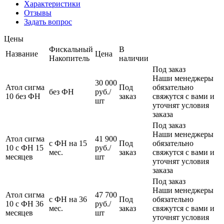
Характеристики
Отзывы
Задать вопрос
Цены
Фискальный
В
Название
Цена
Накопитель
наличии
Под заказ
Наши менеджеры
30 000
Атол сигма
Под
обязательно
без ФН
руб.
/
10 без ФН
заказ
свяжутся с вами и
шт
уточнят условия
заказа
Под заказ
Наши менеджеры
Атол сигма
41 900
с ФН на 15
Под
обязательно
10 с ФН 15
руб.
/
мес.
заказ
свяжутся с вами и
месяцев
шт
уточнят условия
заказа
Под заказ
Наши менеджеры
Атол сигма
47 700
с ФН на 36
Под
обязательно
10 с ФН 36
руб.
/
мес.
заказ
свяжутся с вами и
месяцев
шт
уточнят условия