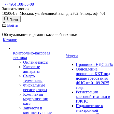
+7 (495) 108-35-08
Заказать звонок
105064, г. Москва, ул. Земляной вал, д. 27с2, 9 под., оф. 401
Поиск
Войти
Обслуживание и ремонт кассовой техники
Каталог
Контрольно-кассовая
Услуги
техника
Онлайн-кассы
Прошивки НДС 22%
Кассовые
Обновление
аппараты
прошивок ККТ под
Смарт-
новые требования
терминалы
ФНС от 01.09.2025
Фискальные
года
регистраторы
Регистрация
Комплекты
кассовой техники в
модернизации
ИФНС
касс
Подключение к
Запчасти и
электронной
комплектующие