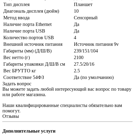
Тип дисплея
Планшет
Диагональ дисплея (дюйм)
10
Метод ввода
Сенсорный
Наличие порта Ethernet
Да
Наличие порта USB
Да
Количество портов USB
4
Внешний источник питания
Источник питания 9v
Габариты (мм) (Д/Ш/В)
239/151/104
Вес нетто (г)
2100
Габариты упаковки Д/Ш/В см
27.5/20/16
Вес БРУТТО кг
2.5
Соответствие 54ФЗ
Да (по умолчанию)
Задать вопрос
Вы можете задать любой интересующий вас вопрос по товару
или работе магазина.
Наши квалифицированные специалисты обязательно вам
помогут.
Отзывы
Дополнительные услуги