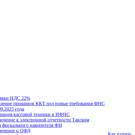
ивки НДС 22%
ление прошивок ККТ под новые требования ФНС
09.2025 года
трация кассовой техники в ИФНС
ючение к электронной отчетности Такском
а фискального накопителя ФН
ючение к ОФД
Как купить