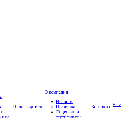
О компании
я
Новости
Ещё
я
Производители
Политика
Контакты
ки
Лицензии и
ия на
сертификаты