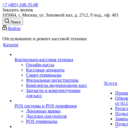
+7 (495) 108-35-08
Заказать звонок
105064, г. Москва, ул. Земляной вал, д. 27с2, 9 под., оф. 401
Поиск
Войти
Обслуживание и ремонт кассовой техники
Каталог
Контрольно-кассовая техника
Онлайн-кассы
Кассовые аппараты
Смарт-терминалы
Фискальные регистраторы
Услуги
Комплекты модернизации касс
Запчасти и комплектующие
Прош
для касс
Обнов
от 01.
POS системы и POS периферия
Регис
Денежные ящики
Подкл
Дисплеи покупателя
Замен
POS терминалы
Подкл