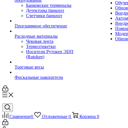
оборудование
Обуче
Банковские терминалы
Обнов
Детекторы банкнот
Внедр
Счетчики банкнот
Автом
Внедр
Программное обеспечение
Помощ
Модер
Расходные материалы
Обнов
Чековая лента
Термоэтикетки
Носители Рутокен ЭЦП
(Rutoken)
Торговые весы
Фискальные накопители
Сравнение
0
Отложенные
0
Корзина
0