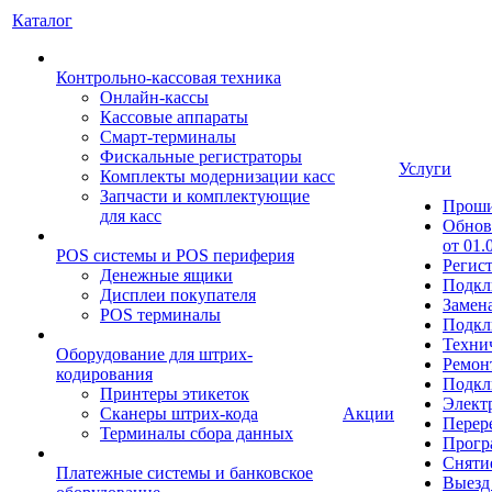
Каталог
Контрольно-кассовая техника
Онлайн-кассы
Кассовые аппараты
Смарт-терминалы
Фискальные регистраторы
Услуги
Комплекты модернизации касс
Запчасти и комплектующие
Прош
для касс
Обнов
от 01.
POS системы и POS периферия
Регис
Денежные ящики
Подкл
Дисплеи покупателя
Замен
POS терминалы
Подкл
Техни
Оборудование для штрих-
Ремон
кодирования
Подкл
Принтеры этикеток
Элект
Сканеры штрих-кода
Акции
Перер
Терминалы сбора данных
Прогр
Сняти
Платежные системы и банковское
Выезд 