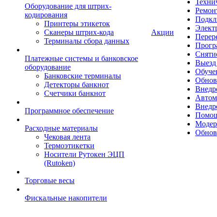
Техни
Оборудование для штрих-
Ремон
кодирования
Подкл
Принтеры этикеток
Элект
Сканеры штрих-кода
Акции
Перер
Терминалы сбора данных
Прогр
Сняти
Платежные системы и банковское
Выезд 
оборудование
Обуче
Банковские терминалы
Обнов
Детекторы банкнот
Внедр
Счетчики банкнот
Автом
Внедр
Программное обеспечение
Помощ
Модер
Расходные материалы
Обнов
Чековая лента
Термоэтикетки
Носители Рутокен ЭЦП
(Rutoken)
Торговые весы
Фискальные накопители