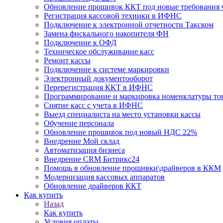
Обновление прошивок ККТ под новые требования Ф
Регистрация кассовой техники в ИФНС
Подключение к электронной отчетности Такском
Замена фискального накопителя ФН
Подключение к ОФД
Техническое обслуживание касс
Ремонт кассы
Подключение к системе маркировки
Электронный документооборот
Перерегистрация ККТ в ИФНС
Программирование и маркировка номенклатуры то
Снятие касс с учета в ИФНС
Выезд специалиста на место установки кассы
Обучение персонала
Обновление прошивок под новый НДС 22%
Внедрение Мой склад
Автоматизация бизнеса
Внедрение CRM Битрикс24
Помощь в обновление прошивки\драйверов в ККМ
Модернизация кассовых аппаратов
Обновление драйверов ККТ
Как купить
Назад
Как купить
Условия оплаты