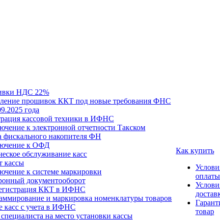
ивки НДС 22%
ление прошивок ККТ под новые требования ФНС
09.2025 года
трация кассовой техники в ИФНС
ючение к электронной отчетности Такском
а фискального накопителя ФН
ючение к ОФД
Как купить
ческое обслуживание касс
т кассы
Услови
ючение к системе маркировки
оплаты
ронный документооборот
Услови
егистрация ККТ в ИФНС
достав
аммирование и маркировка номенклатуры товаров
Гарант
е касс с учета в ИФНС
товар
специалиста на место установки кассы