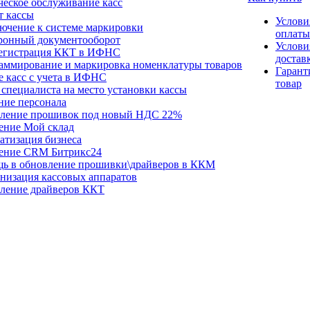
ческое обслуживание касс
т кассы
Услови
ючение к системе маркировки
оплаты
ронный документооборот
Услови
егистрация ККТ в ИФНС
достав
аммирование и маркировка номенклатуры товаров
Гарант
е касс с учета в ИФНС
товар
специалиста на место установки кассы
ние персонала
ление прошивок под новый НДС 22%
ение Мой склад
атизация бизнеса
ение CRM Битрикс24
ь в обновление прошивки\драйверов в ККМ
низация кассовых аппаратов
ление драйверов ККТ