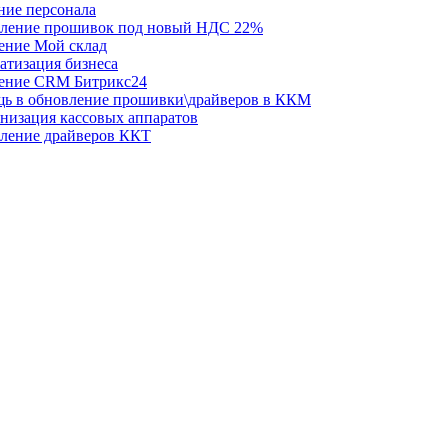
ние персонала
ление прошивок под новый НДС 22%
ение Мой склад
атизация бизнеса
ение CRM Битрикс24
ь в обновление прошивки\драйверов в ККМ
низация кассовых аппаратов
ление драйверов ККТ