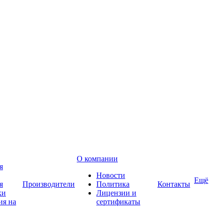
О компании
я
Новости
Ещё
я
Производители
Политика
Контакты
ки
Лицензии и
ия на
сертификаты