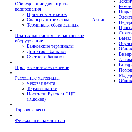
Техни
Оборудование для штрих-
Ремон
кодирования
Подкл
Принтеры этикеток
Элект
Сканеры штрих-кода
Акции
Перер
Терминалы сбора данных
Прогр
Сняти
Платежные системы и банковское
Выезд 
оборудование
Обуче
Банковские терминалы
Обнов
Детекторы банкнот
Внедр
Счетчики банкнот
Автом
Внедр
Программное обеспечение
Помощ
Модер
Расходные материалы
Обнов
Чековая лента
Термоэтикетки
Носители Рутокен ЭЦП
(Rutoken)
Торговые весы
Фискальные накопители