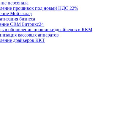
ние персонала
ление прошивок под новый НДС 22%
ение Мой склад
атизация бизнеса
ение CRM Битрикс24
ь в обновление прошивки\драйверов в ККМ
низация кассовых аппаратов
ление драйверов ККТ