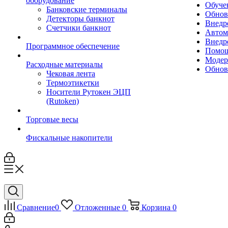
оборудование
Обуче
Банковские терминалы
Обнов
Детекторы банкнот
Внедр
Счетчики банкнот
Автом
Внедр
Программное обеспечение
Помощ
Модер
Расходные материалы
Обнов
Чековая лента
Термоэтикетки
Носители Рутокен ЭЦП
(Rutoken)
Торговые весы
Фискальные накопители
Сравнение
0
Отложенные
0
Корзина
0