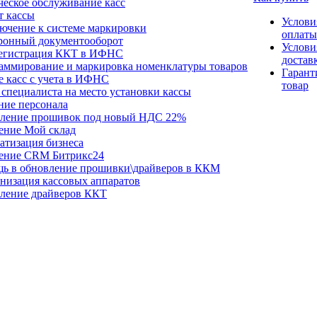
ческое обслуживание касс
т кассы
Услови
ючение к системе маркировки
оплаты
ронный документооборот
Услови
егистрация ККТ в ИФНС
достав
аммирование и маркировка номенклатуры товаров
Гарант
е касс с учета в ИФНС
товар
специалиста на место установки кассы
ние персонала
ление прошивок под новый НДС 22%
ение Мой склад
атизация бизнеса
ение CRM Битрикс24
ь в обновление прошивки\драйверов в ККМ
низация кассовых аппаратов
ление драйверов ККТ