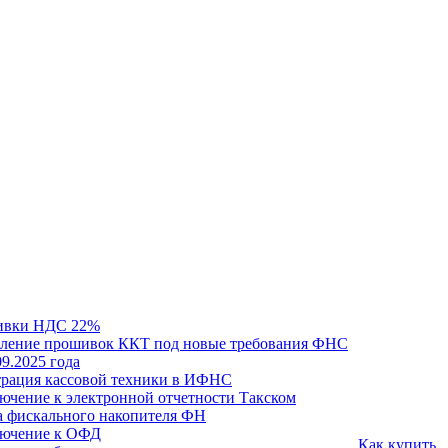
ивки НДС 22%
ление прошивок ККТ под новые требования ФНС
09.2025 года
трация кассовой техники в ИФНС
ючение к электронной отчетности Такском
а фискального накопителя ФН
ючение к ОФД
Как купить