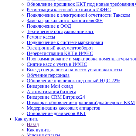
Обновление прошивок ККТ под новые требования Ф
Регистрация кассовой техники в ИФНС
Подключение к электронной отчетности Такском
Замена фискального накопителя ФН
Подключение к ОФД
Техническое обслуживание касс
Ремонт кассы
Подключение к системе маркировки
Электронный документооборот
Перерегистрация ККТ в ИФНС
Программирование и маркировка номенклатуры то
Снятие касс с учета в ИФНС
Выезд специалиста на место установки кассы
Обучение персонала
Обновление прошивок под новый НДС 22%
Внедрение Мой склад
Автоматизация бизнеса
Внедрение CRM Битрикс24
Помощь в обновление прошивки\драйверов в ККМ
Модернизация кассовых аппаратов
Обновление драйверов ККТ
Как купить
Назад
Как купить
Условия оплаты