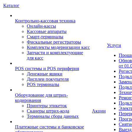
Каталог
Контрольно-кассовая техника
Онлайн-кассы
Кассовые аппараты
Смарт-терминалы
Фискальные регистраторы
Услуги
Комплекты модернизации касс
Запчасти и комплектующие
Прош
для касс
Обнов
от 01.
POS системы и POS периферия
Регис
Денежные ящики
Подкл
Дисплеи покупателя
Замен
POS терминалы
Подкл
Техни
Оборудование для штрих-
Ремон
кодирования
Подкл
Принтеры этикеток
Элект
Сканеры штрих-кода
Акции
Перер
Терминалы сбора данных
Прогр
Сняти
Платежные системы и банковское
Выезд 