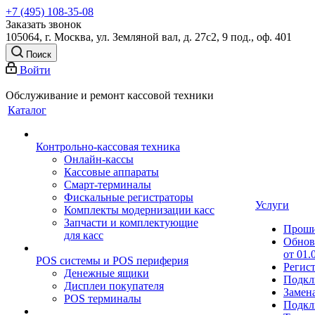
+7 (495) 108-35-08
Заказать звонок
105064, г. Москва, ул. Земляной вал, д. 27с2, 9 под., оф. 401
Поиск
Войти
Обслуживание и ремонт кассовой техники
Каталог
Контрольно-кассовая техника
Онлайн-кассы
Кассовые аппараты
Смарт-терминалы
Фискальные регистраторы
Услуги
Комплекты модернизации касс
Запчасти и комплектующие
Прош
для касс
Обнов
от 01.
POS системы и POS периферия
Регис
Денежные ящики
Подкл
Дисплеи покупателя
Замен
POS терминалы
Подкл