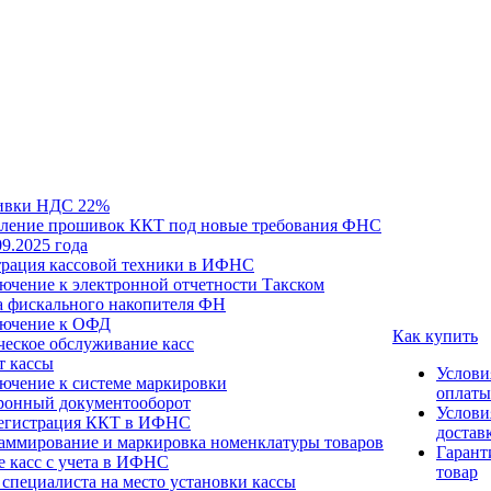
ивки НДС 22%
ление прошивок ККТ под новые требования ФНС
09.2025 года
трация кассовой техники в ИФНС
ючение к электронной отчетности Такском
а фискального накопителя ФН
ючение к ОФД
Как купить
ческое обслуживание касс
т кассы
Услови
ючение к системе маркировки
оплаты
ронный документооборот
Услови
егистрация ККТ в ИФНС
достав
аммирование и маркировка номенклатуры товаров
Гарант
е касс с учета в ИФНС
товар
специалиста на место установки кассы