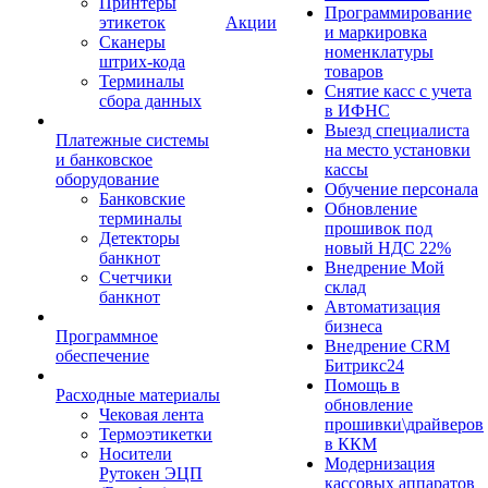
Принтеры
Программирование
этикеток
Акции
и маркировка
Сканеры
номенклатуры
штрих-кода
товаров
Терминалы
Снятие касс с учета
сбора данных
в ИФНС
Выезд специалиста
Платежные системы
на место установки
и банковское
кассы
оборудование
Обучение персонала
Банковские
Обновление
терминалы
прошивок под
Детекторы
новый НДС 22%
банкнот
Внедрение Мой
Счетчики
склад
банкнот
Автоматизация
бизнеса
Программное
Внедрение CRM
обеспечение
Битрикс24
Помощь в
Расходные материалы
обновление
Чековая лента
прошивки\драйверов
Термоэтикетки
в ККМ
Носители
Модернизация
Рутокен ЭЦП
кассовых аппаратов