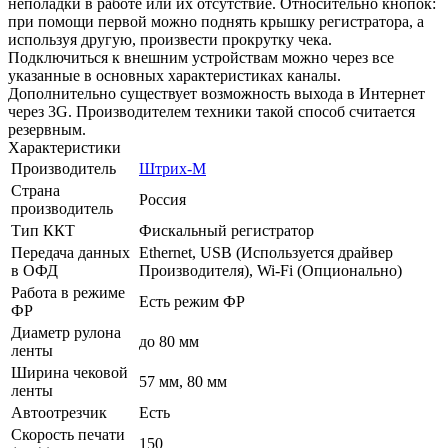
неполадки в работе или их отсутствие. Относительно кнопок:
при помощи первой можно поднять крышку регистратора, а
используя другую, произвести прокрутку чека.
Подключиться к внешним устройствам можно через все
указанные в основных характеристиках каналы.
Дополнительно существует возможность выхода в Интернет
через 3G. Производителем техники такой способ считается
резервным.
Характеристики
Производитель
Штрих-М
Страна
Россия
производитель
Тип ККТ
Фискальный регистратор
Передача данных
Ethernet, USB (Используется драйвер
в ОФД
Производителя), Wi-Fi (Опционально)
Работа в режиме
Есть режим ФР
ФР
Диаметр рулона
до 80 мм
ленты
Ширина чековой
57 мм, 80 мм
ленты
Автоотрезчик
Есть
Скорость печати
150