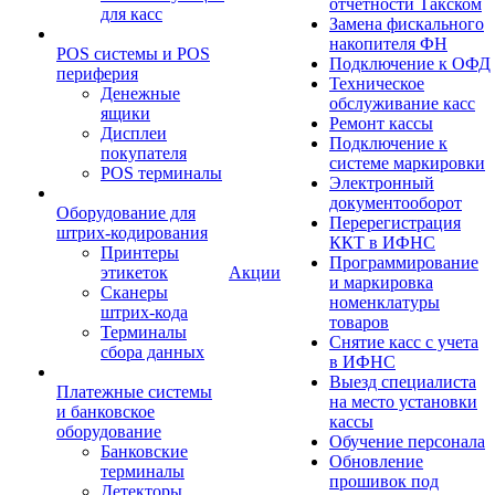
отчетности Такском
для касс
Замена фискального
накопителя ФН
POS системы и POS
Подключение к ОФД
периферия
Техническое
Денежные
обслуживание касс
ящики
Ремонт кассы
Дисплеи
Подключение к
покупателя
системе маркировки
POS терминалы
Электронный
документооборот
Оборудование для
Перерегистрация
штрих-кодирования
ККТ в ИФНС
Принтеры
Программирование
этикеток
Акции
и маркировка
Сканеры
номенклатуры
штрих-кода
товаров
Терминалы
Снятие касс с учета
сбора данных
в ИФНС
Выезд специалиста
Платежные системы
на место установки
и банковское
кассы
оборудование
Обучение персонала
Банковские
Обновление
терминалы
прошивок под
Детекторы