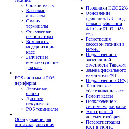
техника
Онлайн-кассы
Прошивки НДС 22%
Кассовые
Обновление
аппараты
прошивок ККТ под
Смарт-
новые требования
терминалы
ФНС от 01.09.2025
Фискальные
года
регистраторы
Регистрация
Комплекты
кассовой техники в
модернизации
ИФНС
касс
Подключение к
Запчасти и
электронной
комплектующие
отчетности Такском
для касс
Замена фискального
накопителя ФН
POS системы и POS
Подключение к ОФД
периферия
Техническое
Денежные
обслуживание касс
ящики
Ремонт кассы
Дисплеи
Подключение к
покупателя
системе маркировки
POS терминалы
Электронный
документооборот
Оборудование для
Перерегистрация
штрих-кодирования
ККТ в ИФНС