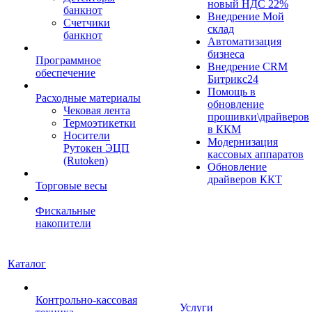
новый НДС 22%
банкнот
Внедрение Мой
Счетчики
склад
банкнот
Автоматизация
бизнеса
Программное
Внедрение CRM
обеспечение
Битрикс24
Помощь в
Расходные материалы
обновление
Чековая лента
прошивки\драйверов
Термоэтикетки
в ККМ
Носители
Модернизация
Рутокен ЭЦП
кассовых аппаратов
(Rutoken)
Обновление
драйверов ККТ
Торговые весы
Фискальные
накопители
Каталог
Контрольно-кассовая
Услуги