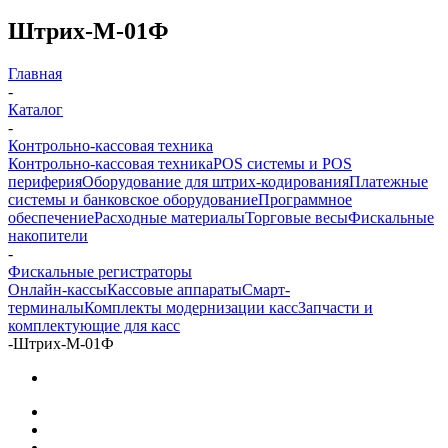
Штрих-М-01Ф
Главная
-
Каталог
-
Контрольно-кассовая техника
Контрольно-кассовая техника
POS системы и POS
периферия
Оборудование для штрих-кодирования
Платежные
системы и банковское оборудование
Программное
обеспечение
Расходные материалы
Торговые весы
Фискальные
накопители
-
Фискальные регистраторы
Онлайн-кассы
Кассовые аппараты
Смарт-
терминалы
Комплекты модернизации касс
Запчасти и
комплектующие для касс
-
Штрих-М-01Ф