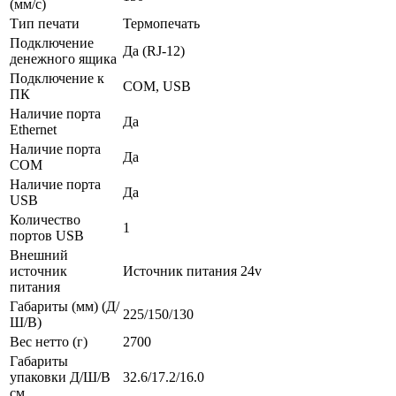
(мм/с)
Тип печати
Термопечать
Подключение
Да (RJ-12)
денежного ящика
Подключение к
COM, USB
ПК
Наличие порта
Да
Ethernet
Наличие порта
Да
COM
Наличие порта
Да
USB
Количество
1
портов USB
Внешний
источник
Источник питания 24v
питания
Габариты (мм) (Д/
225/150/130
Ш/В)
Вес нетто (г)
2700
Габариты
упаковки Д/Ш/В
32.6/17.2/16.0
см