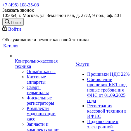
+7 (495) 108-35-08
Заказать звонок
105064, г. Москва, ул. Земляной вал, д. 27с2, 9 под., оф. 401
Поиск
Войти
Обслуживание и ремонт кассовой техники
Каталог
Контрольно-кассовая
Услуги
техника
Онлайн-кассы
Прошивки НДС 22%
Кассовые
Обновление
аппараты
прошивок ККТ под
Смарт-
новые требования
терминалы
ФНС от 01.09.2025
Фискальные
года
регистраторы
Регистрация
Комплекты
кассовой техники в
модернизации
ИФНС
касс
Подключение к
Запчасти и
электронной
комплектующие