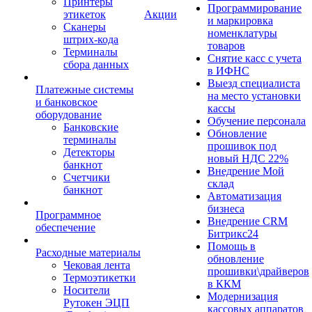
Принтеры
Программирование
этикеток
Акции
и маркировка
Сканеры
номенклатуры
штрих-кода
товаров
Терминалы
Снятие касс с учета
сбора данных
в ИФНС
Выезд специалиста
Платежные системы
на место установки
и банковское
кассы
оборудование
Обучение персонала
Банковские
Обновление
терминалы
прошивок под
Детекторы
новый НДС 22%
банкнот
Внедрение Мой
Счетчики
склад
банкнот
Автоматизация
бизнеса
Программное
Внедрение CRM
обеспечение
Битрикс24
Помощь в
Расходные материалы
обновление
Чековая лента
прошивки\драйверов
Термоэтикетки
в ККМ
Носители
Модернизация
Рутокен ЭЦП
кассовых аппаратов