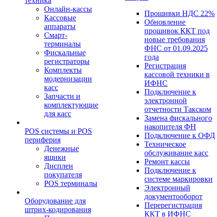
техника
Онлайн-кассы
Прошивки НДС 22%
Кассовые
Обновление
аппараты
прошивок ККТ под
Смарт-
новые требования
терминалы
ФНС от 01.09.2025
Фискальные
года
регистраторы
Регистрация
Комплекты
кассовой техники в
модернизации
ИФНС
касс
Подключение к
Запчасти и
электронной
комплектующие
отчетности Такском
для касс
Замена фискального
накопителя ФН
POS системы и POS
Подключение к ОФД
периферия
Техническое
Денежные
обслуживание касс
ящики
Ремонт кассы
Дисплеи
Подключение к
покупателя
системе маркировки
POS терминалы
Электронный
документооборот
Оборудование для
Перерегистрация
штрих-кодирования
ККТ в ИФНС