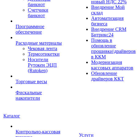
новый НДС 22%
банкнот
Внедрение Мой
Счетчики
склад
банкнот
Автоматизация
бизнеса
Программное
Внедрение CRM
обеспечение
Битрикс24
Помощь в
Расходные материалы
обновление
Чековая лента
прошивки\драйверов
Термоэтикетки
в ККМ
Носители
Модернизация
Рутокен ЭЦП
кассовых аппаратов
(Rutoken)
Обновление
драйверов ККТ
Торговые весы
Фискальные
накопители
Каталог
Контрольно-кассовая
Услуги