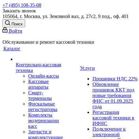
+7 (495) 108-35-08
Заказать звонок
105064, г. Москва, ул. Земляной вал, д. 27с2, 9 под., оф. 401
Поиск
Войти
Обслуживание и ремонт кассовой техники
Каталог
Контрольно-кассовая
Услуги
техника
Онлайн-кассы
Прошивки НДС 22%
Кассовые
Обновление
аппараты
прошивок ККТ под
Смарт-
новые требования
терминалы
ФНС от 01.09.2025
Фискальные
года
регистраторы
Регистрация
Комплекты
кассовой техники в
модернизации
ИФНС
касс
Подключение к
Запчасти и
электронной
комплектующие