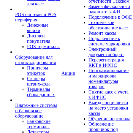
отчетности Такском
для касс
Замена фискального
накопителя ФН
POS системы и POS
Подключение к ОФД
периферия
Техническое
Денежные
обслуживание касс
ящики
Ремонт кассы
Дисплеи
Подключение к
покупателя
системе маркировки
POS терминалы
Электронный
документооборот
Оборудование для
Перерегистрация
штрих-кодирования
ККТ в ИФНС
Принтеры
Программирование
этикеток
Акции
и маркировка
Сканеры
номенклатуры
штрих-кода
товаров
Терминалы
Снятие касс с учета
сбора данных
в ИФНС
Выезд специалиста
Платежные системы
на место установки
и банковское
кассы
оборудование
Обучение персонала
Банковские
Обновление
терминалы
прошивок под
Детекторы