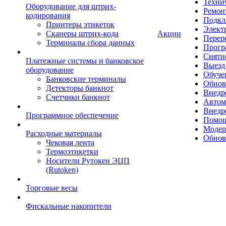
Техни
Оборудование для штрих-
Ремон
кодирования
Подкл
Принтеры этикеток
Элект
Сканеры штрих-кода
Акции
Перер
Терминалы сбора данных
Прогр
Сняти
Платежные системы и банковское
Выезд 
оборудование
Обуче
Банковские терминалы
Обнов
Детекторы банкнот
Внедр
Счетчики банкнот
Автом
Внедр
Программное обеспечение
Помощ
Модер
Расходные материалы
Обнов
Чековая лента
Термоэтикетки
Носители Рутокен ЭЦП
(Rutoken)
Торговые весы
Фискальные накопители