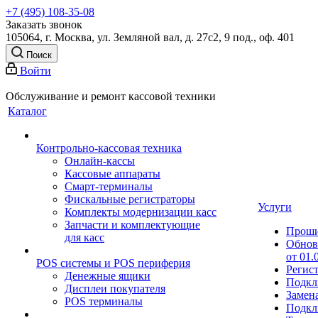
+7 (495) 108-35-08
Заказать звонок
105064, г. Москва, ул. Земляной вал, д. 27с2, 9 под., оф. 401
Поиск
Войти
Обслуживание и ремонт кассовой техники
Каталог
Контрольно-кассовая техника
Онлайн-кассы
Кассовые аппараты
Смарт-терминалы
Фискальные регистраторы
Услуги
Комплекты модернизации касс
Запчасти и комплектующие
Прош
для касс
Обнов
от 01.
POS системы и POS периферия
Регис
Денежные ящики
Подкл
Дисплеи покупателя
Замен
POS терминалы
Подкл