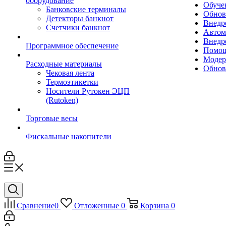
оборудование
Обуче
Банковские терминалы
Обнов
Детекторы банкнот
Внедр
Счетчики банкнот
Автом
Внедр
Программное обеспечение
Помощ
Модер
Расходные материалы
Обнов
Чековая лента
Термоэтикетки
Носители Рутокен ЭЦП
(Rutoken)
Торговые весы
Фискальные накопители
Сравнение
0
Отложенные
0
Корзина
0