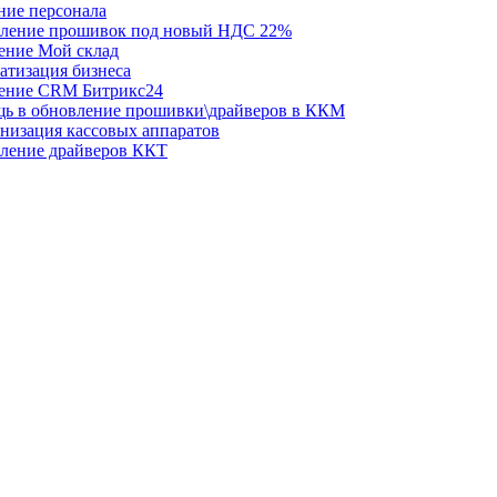
ние персонала
ление прошивок под новый НДС 22%
ение Мой склад
атизация бизнеса
ение CRM Битрикс24
ь в обновление прошивки\драйверов в ККМ
низация кассовых аппаратов
ление драйверов ККТ