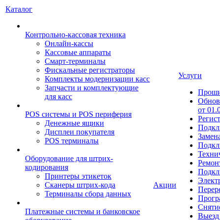
Каталог
Контрольно-кассовая техника
Онлайн-кассы
Кассовые аппараты
Смарт-терминалы
Фискальные регистраторы
Услуги
Комплекты модернизации касс
Запчасти и комплектующие
Прош
для касс
Обнов
от 01.
POS системы и POS периферия
Регис
Денежные ящики
Подкл
Дисплеи покупателя
Замен
POS терминалы
Подкл
Техни
Оборудование для штрих-
Ремон
кодирования
Подкл
Принтеры этикеток
Элект
Сканеры штрих-кода
Акции
Перер
Терминалы сбора данных
Прогр
Сняти
Платежные системы и банковское
Выезд 