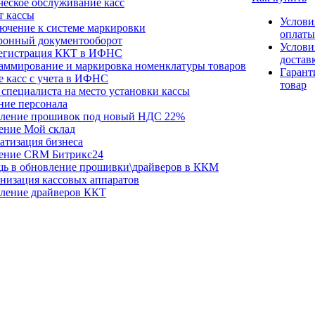
ческое обслуживание касс
т кассы
Услови
ючение к системе маркировки
оплаты
ронный документооборот
Услови
егистрация ККТ в ИФНС
достав
аммирование и маркировка номенклатуры товаров
Гарант
е касс с учета в ИФНС
товар
специалиста на место установки кассы
ние персонала
ление прошивок под новый НДС 22%
ение Мой склад
атизация бизнеса
ение CRM Битрикс24
ь в обновление прошивки\драйверов в ККМ
низация кассовых аппаратов
ление драйверов ККТ