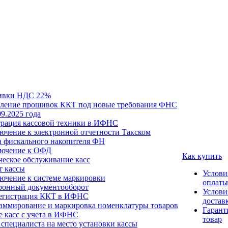
ивки НДС 22%
ление прошивок ККТ под новые требования ФНС
09.2025 года
трация кассовой техники в ИФНС
ючение к электронной отчетности Такском
а фискального накопителя ФН
ючение к ОФД
Как купить
ческое обслуживание касс
т кассы
Услови
ючение к системе маркировки
оплаты
ронный документооборот
Услови
егистрация ККТ в ИФНС
достав
аммирование и маркировка номенклатуры товаров
Гарант
е касс с учета в ИФНС
товар
специалиста на место установки кассы