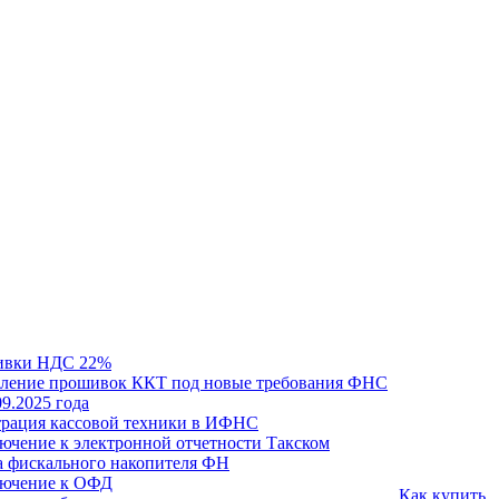
ивки НДС 22%
ление прошивок ККТ под новые требования ФНС
09.2025 года
трация кассовой техники в ИФНС
ючение к электронной отчетности Такском
а фискального накопителя ФН
ючение к ОФД
Как купить