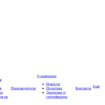
О компании
я
Новости
Ещё
я
Производители
Политика
Контакты
ки
Лицензии и
ия на
сертификаты