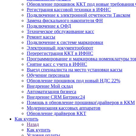
Обновление прошивок ККТ под новые требования Ф
Регистрация кассовой техники в ИФНС
Подключение к электронной отчетности Такском
Замена фискального накопителя ФН
Подключение к ОФД
Техническое обслуживание касс
Ремонт кассы
Подключение к системе маркировки
Электронный документооборот
Перерегистрация ККТ в ИФНС
Программирование и маркировка номенклатуры то
Снятие касс с учета в ИФНС
Выезд специалиста на место установки кассы
Обучение персонала
Обновление прошивок под новый НДС 22%
Внедрение Мой склад
Автоматизация бизнеса
Внедрение CRM Битрикс24
Помощь в обновление прошивки\драйверов в ККМ
Модернизация кассовых аппаратов
Обновление драйверов ККТ
Как купить
Назад
Как купить
Условия оплаты