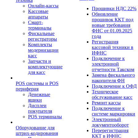
техника
Онлайн-кассы
Прошивки НДС 22%
Кассовые
Обновление
аппараты
прошивок ККТ под
Смарт-
новые требования
терминалы
ФНС от 01.09.2025
Фискальные
года
регистраторы
Регистрация
Комплекты
кассовой техники в
модернизации
ИФНС
касс
Подключение к
Запчасти и
электронной
комплектующие
отчетности Такском
для касс
Замена фискального
накопителя ФН
POS системы и POS
Подключение к ОФД
периферия
Техническое
Денежные
обслуживание касс
ящики
Ремонт кассы
Дисплеи
Подключение к
покупателя
системе маркировки
POS терминалы
Электронный
документооборот
Оборудование для
Перерегистрация
штрих-кодирования
ККТ в ИФНС