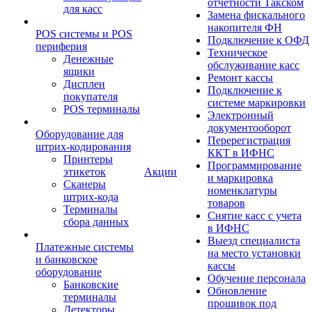
отчетности Такском
для касс
Замена фискального
накопителя ФН
POS системы и POS
Подключение к ОФД
периферия
Техническое
Денежные
обслуживание касс
ящики
Ремонт кассы
Дисплеи
Подключение к
покупателя
системе маркировки
POS терминалы
Электронный
документооборот
Оборудование для
Перерегистрация
штрих-кодирования
ККТ в ИФНС
Принтеры
Программирование
этикеток
Акции
и маркировка
Сканеры
номенклатуры
штрих-кода
товаров
Терминалы
Снятие касс с учета
сбора данных
в ИФНС
Выезд специалиста
Платежные системы
на место установки
и банковское
кассы
оборудование
Обучение персонала
Банковские
Обновление
терминалы
прошивок под
Детекторы