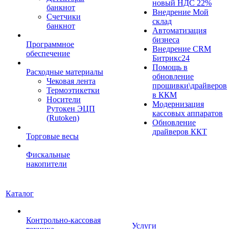
новый НДС 22%
банкнот
Внедрение Мой
Счетчики
склад
банкнот
Автоматизация
бизнеса
Программное
Внедрение CRM
обеспечение
Битрикс24
Помощь в
Расходные материалы
обновление
Чековая лента
прошивки\драйверов
Термоэтикетки
в ККМ
Носители
Модернизация
Рутокен ЭЦП
кассовых аппаратов
(Rutoken)
Обновление
драйверов ККТ
Торговые весы
Фискальные
накопители
Каталог
Контрольно-кассовая
Услуги