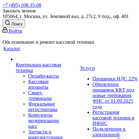
+7 (495) 108-35-08
Заказать звонок
105064, г. Москва, ул. Земляной вал, д. 27с2, 9 под., оф. 401
Поиск
Войти
Обслуживание и ремонт кассовой техники
Каталог
Контрольно-кассовая
Услуги
техника
Онлайн-кассы
Прошивки НДС 22%
Кассовые
Обновление
аппараты
прошивок ККТ под
Смарт-
новые требования
терминалы
ФНС от 01.09.2025
Фискальные
года
регистраторы
Регистрация
Комплекты
кассовой техники в
модернизации
ИФНС
касс
Подключение к
Запчасти и
электронной
комплектующие