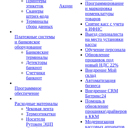
Принтеры
Программирование
этикеток
Акции
и маркировка
Сканеры
номенклатуры
штрих-кода
товаров
Терминалы
Снятие касс с учета
сбора данных
в ИФНС
Выезд специалиста
Платежные системы
на место установки
и банковское
кассы
оборудование
Обучение персонала
Банковские
Обновление
терминалы
прошивок под
Детекторы
новый НДС 22%
банкнот
Внедрение Мой
Счетчики
склад
банкнот
Автоматизация
бизнеса
Программное
Внедрение CRM
обеспечение
Битрикс24
Помощь в
Расходные материалы
обновление
Чековая лента
прошивки\драйверов
Термоэтикетки
в ККМ
Носители
Модернизация
Рутокен ЭЦП
кассовых аппаратов