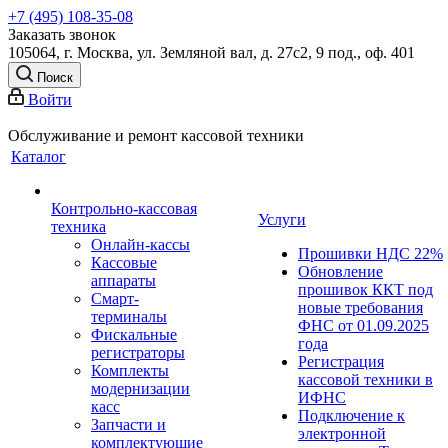
+7 (495) 108-35-08
Заказать звонок
105064, г. Москва, ул. Земляной вал, д. 27с2, 9 под., оф. 401
Поиск
Войти
Обслуживание и ремонт кассовой техники
Каталог
Контрольно-кассовая
Услуги
техника
Онлайн-кассы
Прошивки НДС 22%
Кассовые
Обновление
аппараты
прошивок ККТ под
Смарт-
новые требования
терминалы
ФНС от 01.09.2025
Фискальные
года
регистраторы
Регистрация
Комплекты
кассовой техники в
модернизации
ИФНС
касс
Подключение к
Запчасти и
электронной
комплектующие