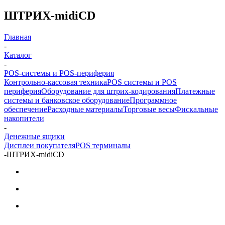
ШТРИХ-midiCD
Главная
-
Каталог
-
POS-системы и POS-периферия
Контрольно-кассовая техника
POS системы и POS
периферия
Оборудование для штрих-кодирования
Платежные
системы и банковское оборудование
Программное
обеспечение
Расходные материалы
Торговые весы
Фискальные
накопители
-
Денежные ящики
Дисплеи покупателя
POS терминалы
-
ШТРИХ-midiCD