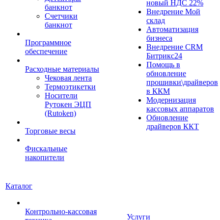
новый НДС 22%
банкнот
Внедрение Мой
Счетчики
склад
банкнот
Автоматизация
бизнеса
Программное
Внедрение CRM
обеспечение
Битрикс24
Помощь в
Расходные материалы
обновление
Чековая лента
прошивки\драйверов
Термоэтикетки
в ККМ
Носители
Модернизация
Рутокен ЭЦП
кассовых аппаратов
(Rutoken)
Обновление
драйверов ККТ
Торговые весы
Фискальные
накопители
Каталог
Контрольно-кассовая
Услуги