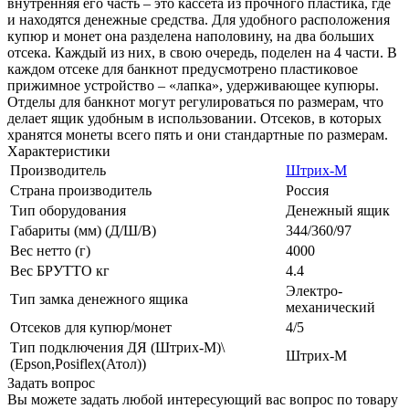
внутренняя его часть – это кассета из прочного пластика, где
и находятся денежные средства. Для удобного расположения
купюр и монет она разделена наполовину, на два больших
отсека. Каждый из них, в свою очередь, поделен на 4 части. В
каждом отсеке для банкнот предусмотрено пластиковое
прижимное устройство – «лапка», удерживающее купюры.
Отделы для банкнот могут регулироваться по размерам, что
делает ящик удобным в использовании. Отсеков, в которых
хранятся монеты всего пять и они стандартные по размерам.
Характеристики
Производитель
Штрих-М
Страна производитель
Россия
Тип оборудования
Денежный ящик
Габариты (мм) (Д/Ш/В)
344/360/97
Вес нетто (г)
4000
Вес БРУТТО кг
4.4
Электро-
Тип замка денежного ящика
механический
Отсеков для купюр/монет
4/5
Тип подключения ДЯ (Штрих-М)\
Штрих-М
(Epson,Posiflex(Атол))
Задать вопрос
Вы можете задать любой интересующий вас вопрос по товару