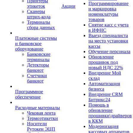
Принтеры
Программирование
этикеток
Акции
и маркировка
Сканеры
номенклатуры
штрих-кода
товаров
Терминалы
Снятие касс с учета
сбора данных
в ИФНС
Выезд специалиста
Платежные системы
на место установки
и банковское
кассы
оборудование
Обучение персонала
Банковские
Обновление
терминалы
прошивок под
Детекторы
новый НДС 22%
банкнот
Внедрение Мой
Счетчики
склад
банкнот
Автоматизация
бизнеса
Программное
Внедрение CRM
обеспечение
Битрикс24
Помощь в
Расходные материалы
обновление
Чековая лента
прошивки\драйверов
Термоэтикетки
в ККМ
Носители
Модернизация
Рутокен ЭЦП
кассовых аппаратов