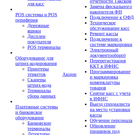
отчетности Такском
для касс
Замена фискального
накопителя ФН
POS системы и POS
Подключение к ОФД
периферия
Техническое
Денежные
обслуживание касс
ящики
Ремонт кассы
Дисплеи
Подключение к
покупателя
системе маркировки
POS терминалы
Электронный
документооборот
Оборудование для
Перерегистрация
штрих-кодирования
ККТ в ИФНС
Принтеры
Программирование
этикеток
Акции
и маркировка
Сканеры
номенклатуры
штрих-кода
товаров
Терминалы
Снятие касс с учета
сбора данных
в ИФНС
Выезд специалиста
Платежные системы
на место установки
и банковское
кассы
оборудование
Обучение персонала
Банковские
Обновление
терминалы
прошивок под
Детекторы