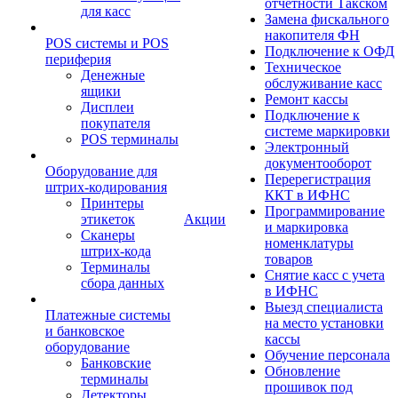
отчетности Такском
для касс
Замена фискального
накопителя ФН
POS системы и POS
Подключение к ОФД
периферия
Техническое
Денежные
обслуживание касс
ящики
Ремонт кассы
Дисплеи
Подключение к
покупателя
системе маркировки
POS терминалы
Электронный
документооборот
Оборудование для
Перерегистрация
штрих-кодирования
ККТ в ИФНС
Принтеры
Программирование
этикеток
Акции
и маркировка
Сканеры
номенклатуры
штрих-кода
товаров
Терминалы
Снятие касс с учета
сбора данных
в ИФНС
Выезд специалиста
Платежные системы
на место установки
и банковское
кассы
оборудование
Обучение персонала
Банковские
Обновление
терминалы
прошивок под
Детекторы