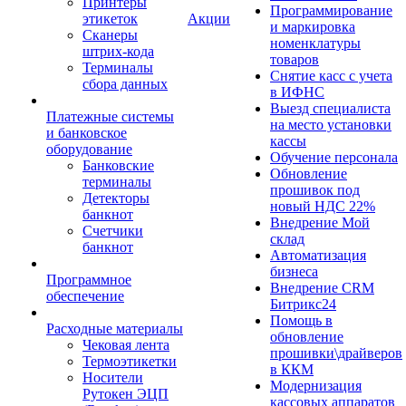
Принтеры
Программирование
этикеток
Акции
и маркировка
Сканеры
номенклатуры
штрих-кода
товаров
Терминалы
Снятие касс с учета
сбора данных
в ИФНС
Выезд специалиста
Платежные системы
на место установки
и банковское
кассы
оборудование
Обучение персонала
Банковские
Обновление
терминалы
прошивок под
Детекторы
новый НДС 22%
банкнот
Внедрение Мой
Счетчики
склад
банкнот
Автоматизация
бизнеса
Программное
Внедрение CRM
обеспечение
Битрикс24
Помощь в
Расходные материалы
обновление
Чековая лента
прошивки\драйверов
Термоэтикетки
в ККМ
Носители
Модернизация
Рутокен ЭЦП
кассовых аппаратов