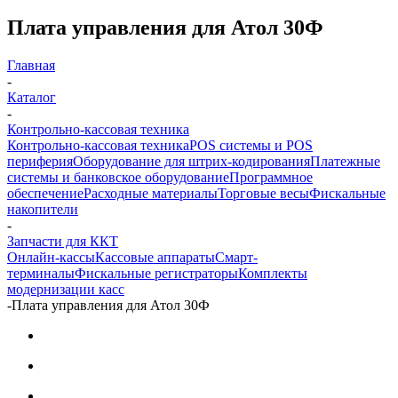
Плата управления для Атол 30Ф
Главная
-
Каталог
-
Контрольно-кассовая техника
Контрольно-кассовая техника
POS системы и POS
периферия
Оборудование для штрих-кодирования
Платежные
системы и банковское оборудование
Программное
обеспечение
Расходные материалы
Торговые весы
Фискальные
накопители
-
Запчасти для ККТ
Онлайн-кассы
Кассовые аппараты
Смарт-
терминалы
Фискальные регистраторы
Комплекты
модернизации касс
-
Плата управления для Атол 30Ф