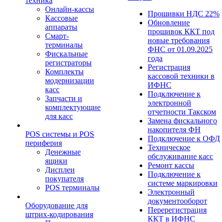
техника
Онлайн-кассы
Прошивки НДС 22%
Кассовые
Обновление
аппараты
прошивок ККТ под
Смарт-
новые требования
терминалы
ФНС от 01.09.2025
Фискальные
года
регистраторы
Регистрация
Комплекты
кассовой техники в
модернизации
ИФНС
касс
Подключение к
Запчасти и
электронной
комплектующие
отчетности Такском
для касс
Замена фискального
накопителя ФН
POS системы и POS
Подключение к ОФД
периферия
Техническое
Денежные
обслуживание касс
ящики
Ремонт кассы
Дисплеи
Подключение к
покупателя
системе маркировки
POS терминалы
Электронный
документооборот
Оборудование для
Перерегистрация
штрих-кодирования
ККТ в ИФНС