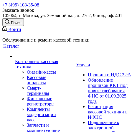
+7 (495) 108-35-08
Заказать звонок
105064, г. Москва, ул. Земляной вал, д. 27с2, 9 под., оф. 401
Поиск
Войти
Обслуживание и ремонт кассовой техники
Каталог
Контрольно-кассовая
Услуги
техника
Онлайн-кассы
Прошивки НДС 22%
Кассовые
Обновление
аппараты
прошивок ККТ под
Смарт-
новые требования
терминалы
ФНС от 01.09.2025
Фискальные
года
регистраторы
Регистрация
Комплекты
кассовой техники в
модернизации
ИФНС
касс
Подключение к
Запчасти и
электронной
комплектующие