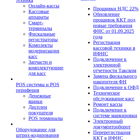
техника
Онлайн-кассы
Прошивки НДС 22%
Кассовые
Обновление
аппараты
прошивок ККТ под
Смарт-
новые требования
терминалы
ФНС от 01.09.2025
Фискальные
года
регистраторы
Регистрация
Комплекты
кассовой техники в
модернизации
ИФНС
касс
Подключение к
Запчасти и
электронной
комплектующие
отчетности Такском
для касс
Замена фискального
накопителя ФН
POS системы и POS
Подключение к ОФД
периферия
Техническое
Денежные
обслуживание касс
ящики
Ремонт кассы
Дисплеи
Подключение к
покупателя
системе маркировки
POS терминалы
Электронный
документооборот
Оборудование для
Перерегистрация
штрих-кодирования
ККТ в ИФНС