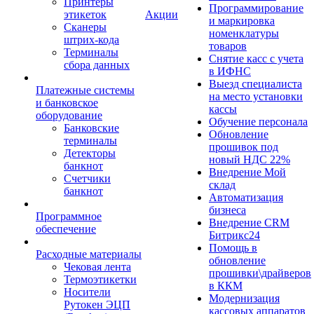
Принтеры
Программирование
этикеток
Акции
и маркировка
Сканеры
номенклатуры
штрих-кода
товаров
Терминалы
Снятие касс с учета
сбора данных
в ИФНС
Выезд специалиста
Платежные системы
на место установки
и банковское
кассы
оборудование
Обучение персонала
Банковские
Обновление
терминалы
прошивок под
Детекторы
новый НДС 22%
банкнот
Внедрение Мой
Счетчики
склад
банкнот
Автоматизация
бизнеса
Программное
Внедрение CRM
обеспечение
Битрикс24
Помощь в
Расходные материалы
обновление
Чековая лента
прошивки\драйверов
Термоэтикетки
в ККМ
Носители
Модернизация
Рутокен ЭЦП
кассовых аппаратов