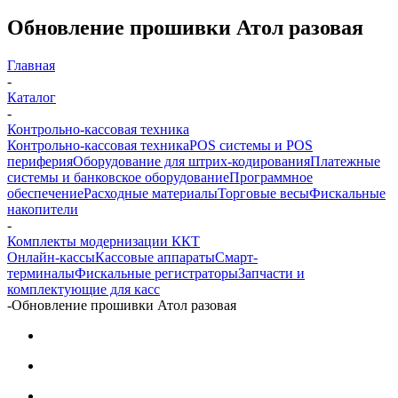
Обновление прошивки Атол разовая
Главная
-
Каталог
-
Контрольно-кассовая техника
Контрольно-кассовая техника
POS системы и POS
периферия
Оборудование для штрих-кодирования
Платежные
системы и банковское оборудование
Программное
обеспечение
Расходные материалы
Торговые весы
Фискальные
накопители
-
Комплекты модернизации ККТ
Онлайн-кассы
Кассовые аппараты
Смарт-
терминалы
Фискальные регистраторы
Запчасти и
комплектующие для касс
-
Обновление прошивки Атол разовая