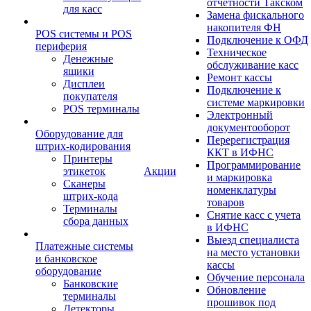
отчетности Такском
для касс
Замена фискального
накопителя ФН
POS системы и POS
Подключение к ОФД
периферия
Техническое
Денежные
обслуживание касс
ящики
Ремонт кассы
Дисплеи
Подключение к
покупателя
системе маркировки
POS терминалы
Электронный
документооборот
Оборудование для
Перерегистрация
штрих-кодирования
ККТ в ИФНС
Принтеры
Программирование
этикеток
Акции
и маркировка
Сканеры
номенклатуры
штрих-кода
товаров
Терминалы
Снятие касс с учета
сбора данных
в ИФНС
Выезд специалиста
Платежные системы
на место установки
и банковское
кассы
оборудование
Обучение персонала
Банковские
Обновление
терминалы
прошивок под
Детекторы