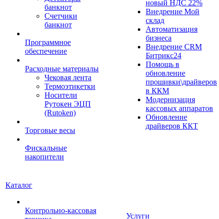
новый НДС 22%
банкнот
Внедрение Мой
Счетчики
склад
банкнот
Автоматизация
бизнеса
Программное
Внедрение CRM
обеспечение
Битрикс24
Помощь в
Расходные материалы
обновление
Чековая лента
прошивки\драйверов
Термоэтикетки
в ККМ
Носители
Модернизация
Рутокен ЭЦП
кассовых аппаратов
(Rutoken)
Обновление
драйверов ККТ
Торговые весы
Фискальные
накопители
Каталог
Контрольно-кассовая
Услуги