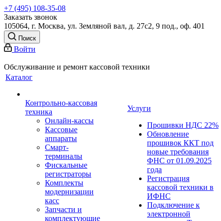
+7 (495) 108-35-08
Заказать звонок
105064, г. Москва, ул. Земляной вал, д. 27с2, 9 под., оф. 401
Поиск
Войти
Обслуживание и ремонт кассовой техники
Каталог
Контрольно-кассовая
Услуги
техника
Онлайн-кассы
Прошивки НДС 22%
Кассовые
Обновление
аппараты
прошивок ККТ под
Смарт-
новые требования
терминалы
ФНС от 01.09.2025
Фискальные
года
регистраторы
Регистрация
Комплекты
кассовой техники в
модернизации
ИФНС
касс
Подключение к
Запчасти и
электронной
комплектующие