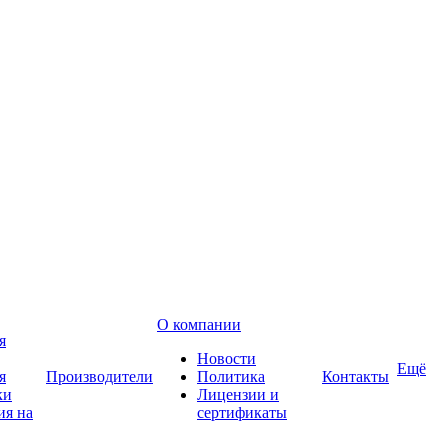
О компании
я
Новости
Ещё
я
Производители
Политика
Контакты
ки
Лицензии и
ия на
сертификаты