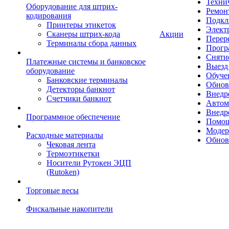
Техни
Оборудование для штрих-
Ремон
кодирования
Подкл
Принтеры этикеток
Элект
Сканеры штрих-кода
Акции
Перер
Терминалы сбора данных
Прогр
Сняти
Платежные системы и банковское
Выезд 
оборудование
Обуче
Банковские терминалы
Обнов
Детекторы банкнот
Внедр
Счетчики банкнот
Автом
Внедр
Программное обеспечение
Помощ
Модер
Расходные материалы
Обнов
Чековая лента
Термоэтикетки
Носители Рутокен ЭЦП
(Rutoken)
Торговые весы
Фискальные накопители