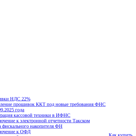
ивки НДС 22%
ление прошивок ККТ под новые требования ФНС
09.2025 года
трация кассовой техники в ИФНС
ючение к электронной отчетности Такском
а фискального накопителя ФН
ючение к ОФД
Как купить