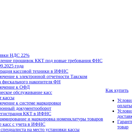
ивки НДС 22%
ление прошивок ККТ под новые требования ФНС
09.2025 года
трация кассовой техники в ИФНС
ючение к электронной отчетности Такском
а фискального накопителя ФН
ючение к ОФД
Как купить
ческое обслуживание касс
т кассы
Услови
ючение к системе маркировки
оплаты
ронный документооборот
Услови
егистрация ККТ в ИФНС
достав
аммирование и маркировка номенклатуры товаров
Гарант
е касс с учета в ИФНС
товар
специалиста на место установки кассы