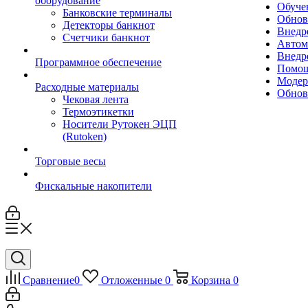
оборудование
Обуче
Банковские терминалы
Обнов
Детекторы банкнот
Внедр
Счетчики банкнот
Автом
Внедр
Программное обеспечение
Помощ
Модер
Расходные материалы
Обнов
Чековая лента
Термоэтикетки
Носители Рутокен ЭЦП
(Rutoken)
Торговые весы
Фискальные накопители
Сравнение
0
Отложенные
0
Корзина
0