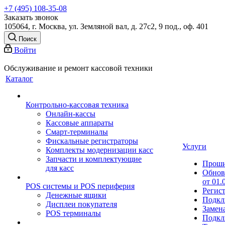
+7 (495) 108-35-08
Заказать звонок
105064, г. Москва, ул. Земляной вал, д. 27с2, 9 под., оф. 401
Поиск
Войти
Обслуживание и ремонт кассовой техники
Каталог
Контрольно-кассовая техника
Онлайн-кассы
Кассовые аппараты
Смарт-терминалы
Фискальные регистраторы
Услуги
Комплекты модернизации касс
Запчасти и комплектующие
Прош
для касс
Обнов
от 01.
POS системы и POS периферия
Регис
Денежные ящики
Подкл
Дисплеи покупателя
Замен
POS терминалы
Подкл