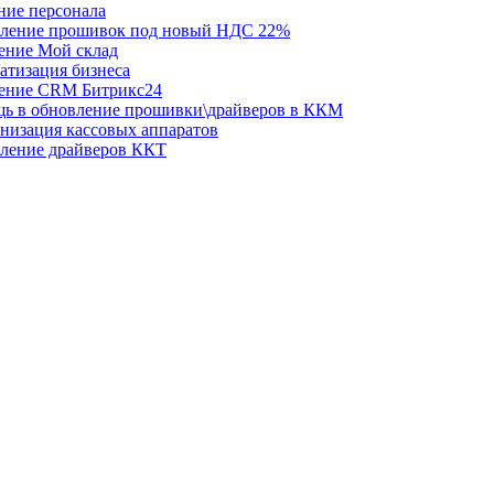
ние персонала
ление прошивок под новый НДС 22%
ение Мой склад
атизация бизнеса
ение CRM Битрикс24
ь в обновление прошивки\драйверов в ККМ
низация кассовых аппаратов
ление драйверов ККТ