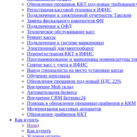
Обновление прошивок ККТ под новые требования Ф
Регистрация кассовой техники в ИФНС
Подключение к электронной отчетности Такском
Замена фискального накопителя ФН
Подключение к ОФД
Техническое обслуживание касс
Ремонт кассы
Подключение к системе маркировки
Электронный документооборот
Перерегистрация ККТ в ИФНС
Программирование и маркировка номенклатуры то
Снятие касс с учета в ИФНС
Выезд специалиста на место установки кассы
Обучение персонала
Обновление прошивок под новый НДС 22%
Внедрение Мой склад
Автоматизация бизнеса
Внедрение CRM Битрикс24
Помощь в обновление прошивки\драйверов в ККМ
Модернизация кассовых аппаратов
Обновление драйверов ККТ
Как купить
Назад
Как купить
Условия оплаты