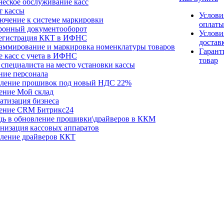
ческое обслуживание касс
т кассы
Услови
ючение к системе маркировки
оплаты
ронный документооборот
Услови
егистрация ККТ в ИФНС
достав
аммирование и маркировка номенклатуры товаров
Гарант
е касс с учета в ИФНС
товар
специалиста на место установки кассы
ние персонала
ление прошивок под новый НДС 22%
ение Мой склад
атизация бизнеса
ение CRM Битрикс24
ь в обновление прошивки\драйверов в ККМ
низация кассовых аппаратов
ление драйверов ККТ