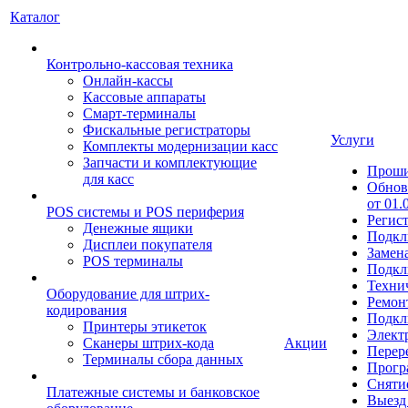
Каталог
Контрольно-кассовая техника
Онлайн-кассы
Кассовые аппараты
Смарт-терминалы
Фискальные регистраторы
Услуги
Комплекты модернизации касс
Запчасти и комплектующие
Прош
для касс
Обнов
от 01.
POS системы и POS периферия
Регис
Денежные ящики
Подкл
Дисплеи покупателя
Замен
POS терминалы
Подкл
Техни
Оборудование для штрих-
Ремон
кодирования
Подкл
Принтеры этикеток
Элект
Сканеры штрих-кода
Акции
Перер
Терминалы сбора данных
Прогр
Сняти
Платежные системы и банковское
Выезд 